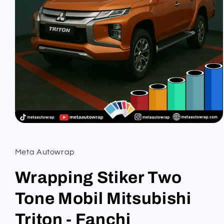
Open
media
1
in
Meta Autowrap
modal
Wrapping Stiker Two
Tone Mobil Mitsubishi
Triton - Fanchi