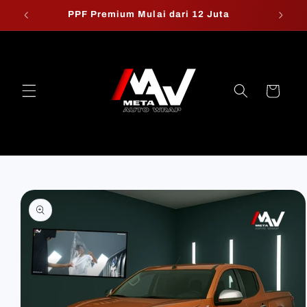
Skip to
PPF Premium Mulai dari 12 Juta
W
content
Cart
Skip to
product
information