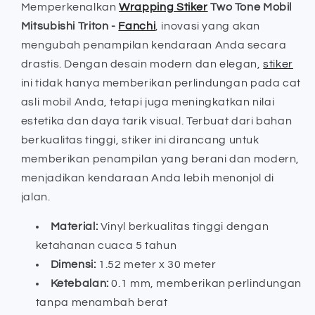
Memperkenalkan
Wrapping Stiker
Two Tone Mobil
Triton
Triton
Mitsubishi Triton -
Fanchi
, inovasi yang akan
-
-
Fanchi
Fanchi
mengubah penampilan kendaraan Anda secara
drastis. Dengan desain modern dan elegan,
stiker
ini tidak hanya memberikan perlindungan pada cat
asli mobil Anda, tetapi juga meningkatkan nilai
estetika dan daya tarik visual. Terbuat dari bahan
berkualitas tinggi, stiker ini dirancang untuk
memberikan penampilan yang berani dan modern,
menjadikan kendaraan Anda lebih menonjol di
jalan.
Material:
Vinyl berkualitas tinggi dengan
ketahanan cuaca 5 tahun
Dimensi:
1.52 meter x 30 meter
Ketebalan:
0.1 mm, memberikan perlindungan
tanpa menambah berat