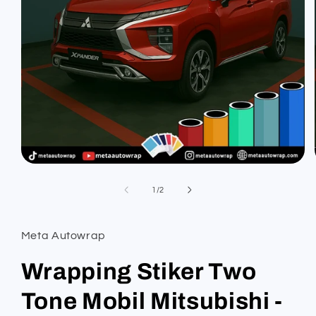
Open
media
1
of
1
/
2
in
modal
Meta Autowrap
Wrapping Stiker Two
Tone Mobil Mitsubishi -