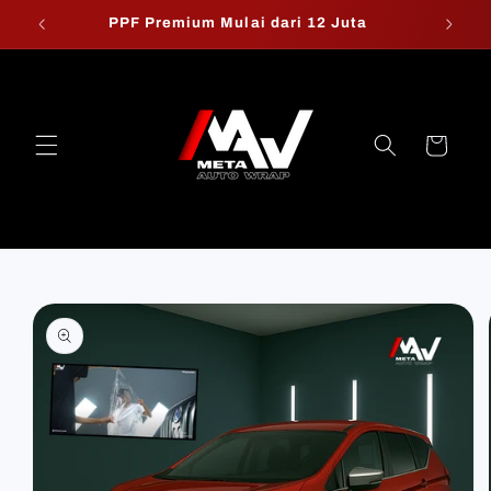
Skip to
PPF Premium Mulai dari 12 Juta
W
content
Cart
Skip to
product
information