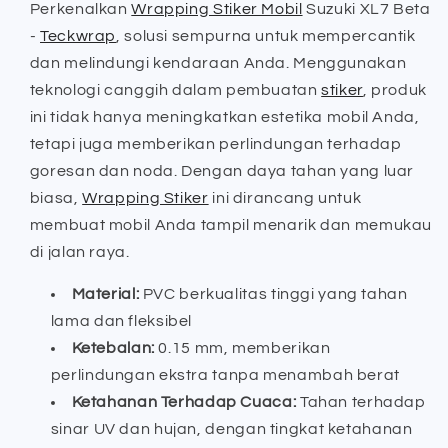
Perkenalkan
Wrapping Stiker Mobil
Suzuki XL7 Beta
-
-
-
Teckwrap
, solusi sempurna untuk mempercantik
Teckwrap
Teckwrap
dan melindungi kendaraan Anda. Menggunakan
teknologi canggih dalam pembuatan
stiker
, produk
ini tidak hanya meningkatkan estetika mobil Anda,
tetapi juga memberikan perlindungan terhadap
goresan dan noda. Dengan daya tahan yang luar
biasa,
Wrapping Stiker
ini dirancang untuk
membuat mobil Anda tampil menarik dan memukau
di jalan raya.
Material:
PVC berkualitas tinggi yang tahan
lama dan fleksibel
Ketebalan:
0.15 mm, memberikan
perlindungan ekstra tanpa menambah berat
Ketahanan Terhadap Cuaca:
Tahan terhadap
sinar UV dan hujan, dengan tingkat ketahanan