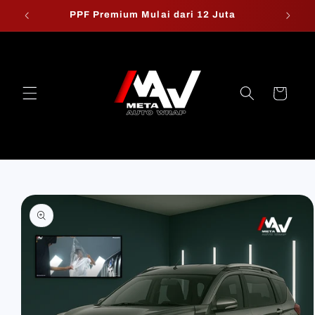
Skip to
PPF Premium Mulai dari 12 Juta
W
content
Cart
Skip to
product
information