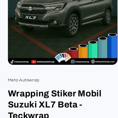
Open
media
1
in
Meta Autowrap
modal
Wrapping Stiker Mobil
Suzuki XL7 Beta -
Teckwrap