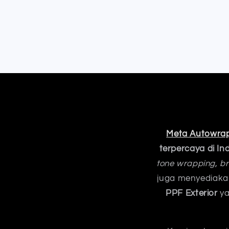
Meta Autowra
terpercaya di In
tone wrapping
,
br
juga menyediak
PPF Exterior
ya