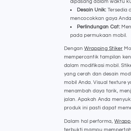
dipasang dalam waktu ku
Desain Unik:
Tersedia 
mencocokkan gaya Anda
Perlindungan Cat:
Meng
pada permukaan mobil.
Dengan
Wrapping Stiker
Mob
mempercantik tampilan kend
dalam modifikasi mobil. Stik
yang cerah dan desain mo
mobil Anda. Visual texture 
menambah daya tarik, menj
jalan. Apakah Anda menyuka
produk ini pasti dapat mem
Dalam hal performa,
Wrapp
terbukti mampu mempertaha