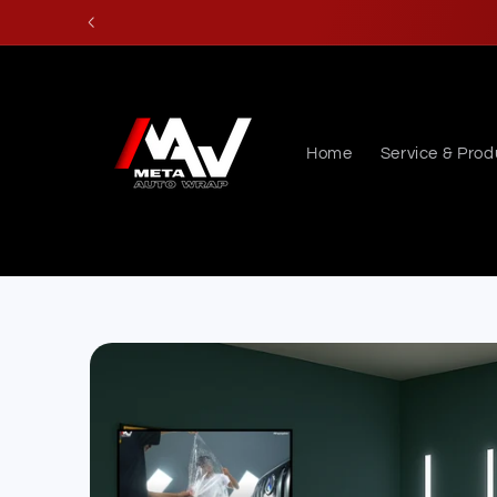
Skip to
content
Home
Service & Prod
Skip to
product
information