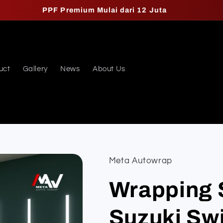
PPF Premium Mulai dari 12 Juta
uct
Gallery
News
About Us
Meta Autowrap
Wrapping S
Suzuki Swi