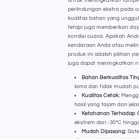
untuk meningkatkan tampil
perlindungan ekstra pada c
kualitas bahan yang unggul
tetapi juga memberikan day
kondisi cuaca. Apakah And
kendaraan Anda atau melin
produk ini adalah pilihan ya
juga dapat meningkatkan ni
Bahan Berkualitas Ting
lama dan tidak mudah pu
Kualitas Cetak:
Menggu
hasil yang tajam dan jelas
Ketahanan Terhadap 
ekstrem dari -30°C hingg
Mudah Dipasang:
Sist