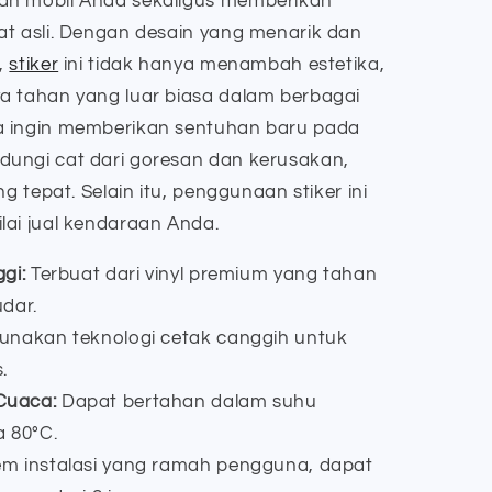
an mobil Anda sekaligus memberikan
at asli. Dengan desain yang menarik dan
,
stiker
ini tidak hanya menambah estetika,
a tahan yang luar biasa dalam berbagai
a ingin memberikan sentuhan baru pada
dungi cat dari goresan dan kerusakan,
ng tepat. Selain itu, penggunaan stiker ini
lai jual kendaraan Anda.
gi:
Terbuat dari vinyl premium yang tahan
dar.
nakan teknologi cetak canggih untuk
.
Cuaca:
Dapat bertahan dalam suhu
a 80°C.
em instalasi yang ramah pengguna, dapat