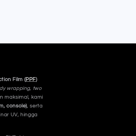
tion Film (
PPF
)
body wrapping
,
two
an maksimal, kami
m, console)
, serta
inar UV, hingga