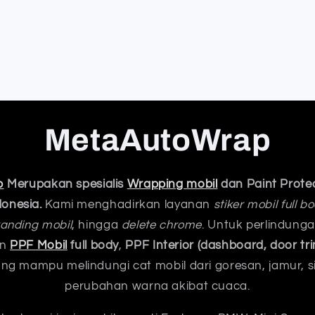
MetaAutoWrap
p
Merupakan spesialis
Wrapping mobil
dan Paint Protec
donesia.
Kami menghadirkan layanan
stiker mobil full 
anding mobil
, hingga
delete chrome
. Untuk perlindung
an
PPF Mobil
full body
,
PPF Interior (dashboard, door tri
ng mampu melindungi cat mobil dari goresan, jamur, s
perubahan warna akibat cuaca.