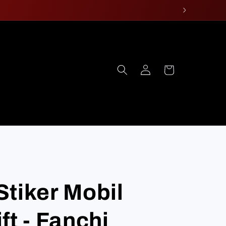
Log
Cart
in
tiker Mobil
ft - Fanchi