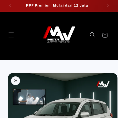
Skip to
PPF Premium Mulai dari 12 Juta
W
content
Cart
Skip to
product
information