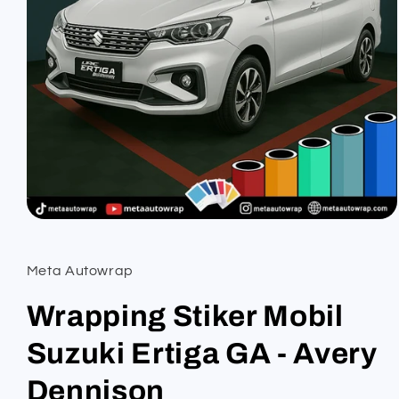
Open
media
1
in
Meta Autowrap
modal
Wrapping Stiker Mobil
Suzuki Ertiga GA - Avery
Dennison