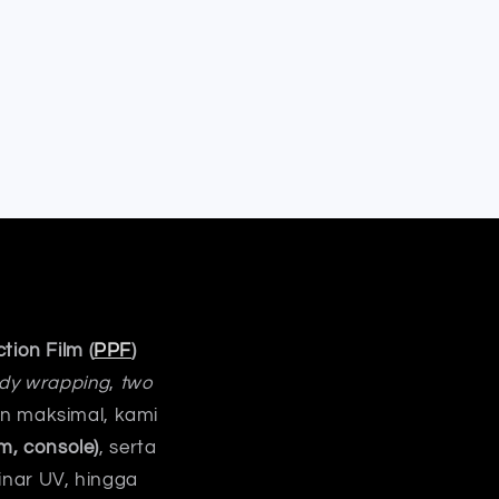
tion Film (
PPF
)
body wrapping
,
two
an maksimal, kami
m, console)
, serta
inar UV, hingga