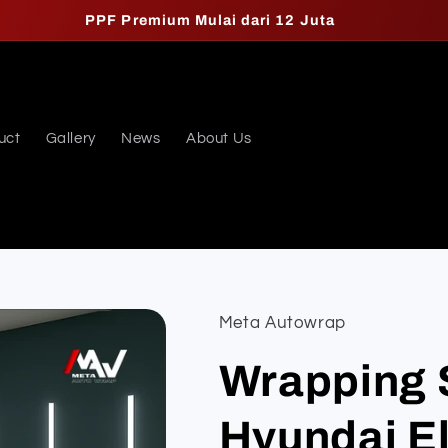
PPF Premium Mulai dari 12 Juta
uct
Gallery
News
About Us
Meta Autowrap
Wrapping S
Hyundai El