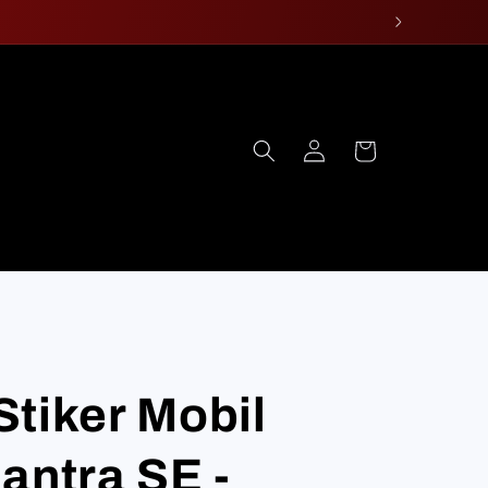
Log
Cart
in
tiker Mobil
antra SE -