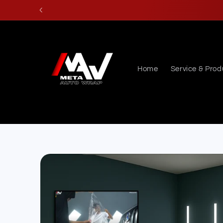
Skip to
content
Home
Service & Prod
Skip to
product
information