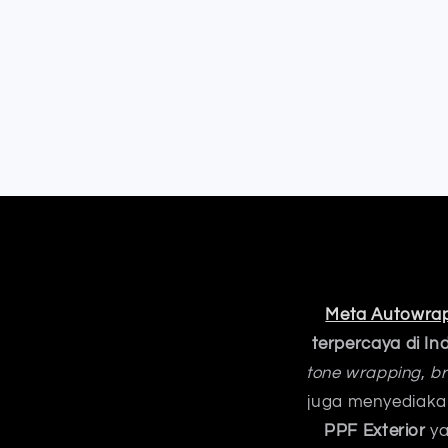
Meta Autowra
terpercaya di In
tone wrapping
,
br
juga menyediak
PPF Exterior
ya