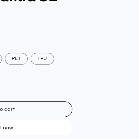
PET
TPU
o cart
it now