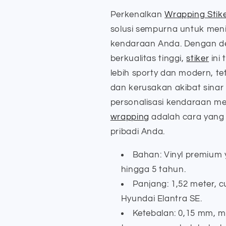
SE
SE
Perkenalkan
Wrapping Stike
-
-
Maxdecal
Maxdecal
solusi sempurna untuk men
kendaraan Anda. Dengan de
berkualitas tinggi,
stiker
ini
lebih sporty dan modern, tet
dan kerusakan akibat sinar 
personalisasi kendaraan men
wrapping
adalah cara yang 
pribadi Anda.
Bahan: Vinyl premium
hingga 5 tahun.
Panjang: 1,52 meter, 
Hyundai Elantra SE.
Ketebalan: 0,15 mm, m