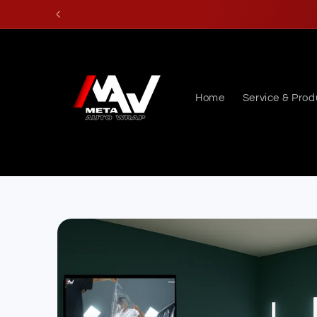
Skip to
content
Home
Service & Prod
Skip to
product
information