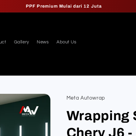
PPF Premium Mulai dari 12 Juta
uct
Gallery
News
About Us
Meta Autowrap
Wrapping S
Chery J6 -