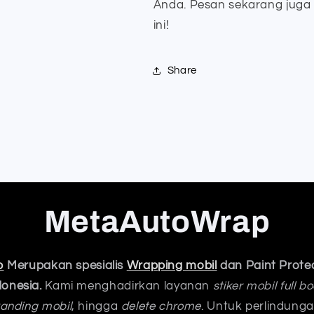
Anda. Pesan sekarang juga d
ini!
Share
MetaAutoWrap
p
Merupakan spesialis
Wrapping mobil
dan Paint Protec
donesia.
Kami menghadirkan layanan
stiker mobil full 
anding mobil
, hingga
delete chrome
. Untuk perlindung