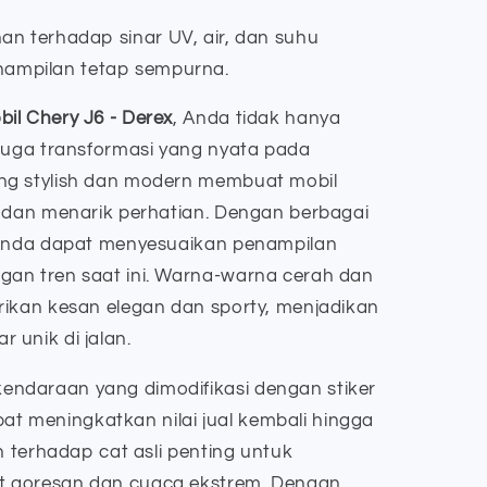
an terhadap sinar UV, air, dan suhu
nampilan tetap sempurna.
il Chery J6 - Derex
, Anda tidak hanya
 juga transformasi yang nyata pada
ng stylish dan modern membuat mobil
m dan menarik perhatian. Dengan berbagai
, Anda dapat menyesuaikan penampilan
an tren saat ini. Warna-warna cerah dan
rikan kesan elegan dan sporty, menjadikan
 unik di jalan.
ndaraan yang dimodifikasi dengan stiker
dapat meningkatkan nilai jual kembali hingga
n terhadap cat asli penting untuk
t goresan dan cuaca ekstrem. Dengan