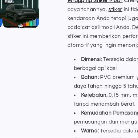
Wrapping Stiker Mobil
Chery
daya tahannya,
stiker
ini t
kendaraan Anda tetapi ju
pada cat asli mobil Anda. 
stiker ini memberikan perf
otomotif yang ingin menonjo
Dimensi:
Tersedia dala
berbagai aplikasi.
Bahan:
PVC premium ya
daya tahan hingga 5 tah
Ketebalan:
0.15 mm, m
tanpa menambah berat.
Kemudahan Pemasan
pemasangan dan mengura
Warna:
Tersedia dalam