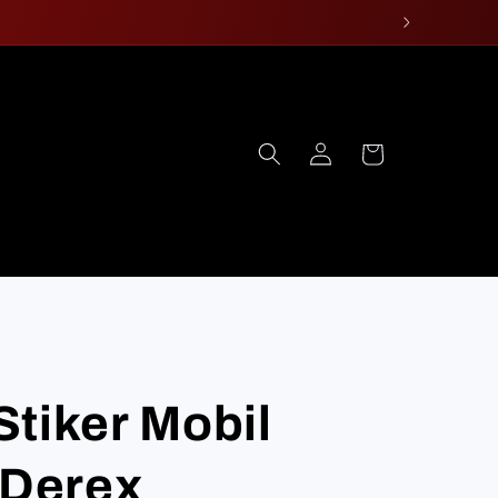
Log
Cart
in
tiker Mobil
 Derex