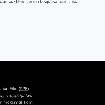
an buktikan sendiri keajaiban dari stiker
tion Film (
PPF
)
body wrapping
,
two
an maksimal, kami