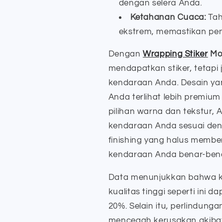
dengan selera Anda.
Ketahanan Cuaca:
Tah
ekstrem, memastikan pe
Dengan
Wrapping Stiker
Mob
mendapatkan stiker, tetapi
kendaraan Anda. Desain ya
Anda terlihat lebih premiu
pilihan warna dan tekstur
kendaraan Anda sesuai deng
finishing yang halus membe
kendaraan Anda benar-benar
Data menunjukkan bahwa ke
kualitas tinggi seperti ini 
20%. Selain itu, perlindunga
mencegah kerusakan akiba