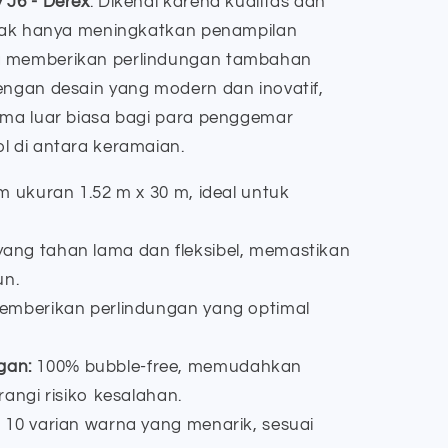
 J6 - Derex
. Dikenal karena kualitas dan
idak hanya meningkatkan penampilan
ga memberikan perlindungan tambahan
Dengan desain yang modern dan inovatif,
orma luar biasa bagi para penggemar
l di antara keramaian.
m ukuran 1.52 m x 30 m, ideal untuk
ng tahan lama dan fleksibel, memastikan
un.
emberikan perlindungan yang optimal
gan:
100% bubble-free, memudahkan
ngi risiko kesalahan.
 10 varian warna yang menarik, sesuai