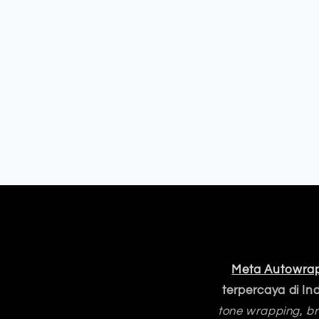
Meta Autowra
terpercaya di In
tone wrapping
,
br