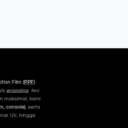
tion Film (
PPF
)
ody
wrapping
,
two
an maksimal, kami
m, console)
, serta
inar UV, hingga