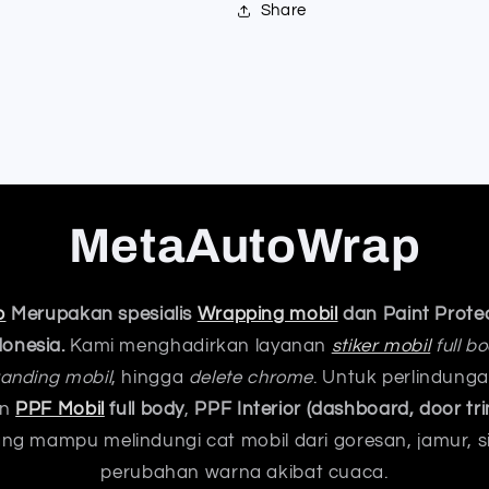
Share
MetaAutoWrap
p
Merupakan spesialis
Wrapping mobil
dan Paint Protec
donesia.
Kami menghadirkan layanan
stiker mobil
full b
anding mobil
, hingga
delete chrome
. Untuk perlindung
an
PPF Mobil
full body
,
PPF Interior (dashboard, door tri
ng mampu melindungi cat mobil dari goresan, jamur, s
perubahan warna akibat cuaca.