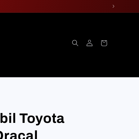
Log
Cart
in
bil Toyota
Oracal