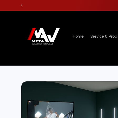
Skip to
content
Home
Service & Prod
Skip to
product
information