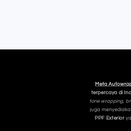
Meta Autowra
terpercaya di In
tone wrapping
,
br
juga menyediak
PPF Exterior
ya