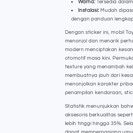
Warna:
Tersedia dalam 
Instalasi:
Mudah dipasa
dengan panduan lengkap
Dengan sticker ini, mobil T
menonjol dan menarik perh
modern menciptakan kesan 
otomotif masa kini. Permuk
texture yang menambah kei
membuatnya jauh dari kesa
menonjolkan karakter priba
penampilan kendaraan, stick
Statistik menunjukkan bah
aksesoris berkualitas seperti
lebih tinggi hingga 35%. Sel
dapat memperpanjang umur 