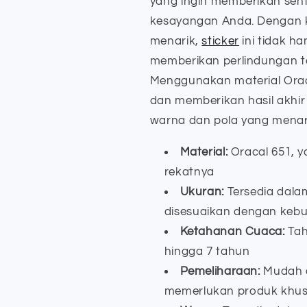
yang ingin memberikan sen
kesayangan Anda. Dengan k
menarik,
sticker
ini tidak ha
memberikan perlindungan t
Menggunakan material Oraca
dan memberikan hasil akhir
warna dan pola yang menar
Material:
Oracal 651, 
rekatnya
Ukuran:
Tersedia dala
disesuaikan dengan keb
Ketahanan Cuaca:
Tah
hingga 7 tahun
Pemeliharaan:
Mudah d
memerlukan produk khu