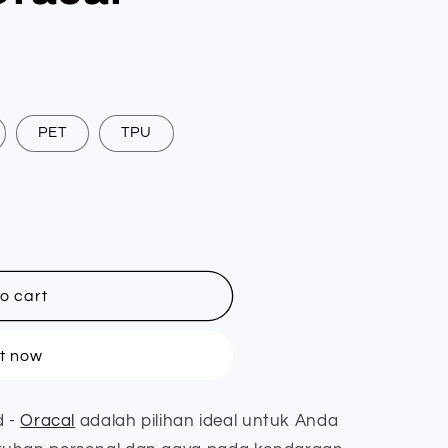
PET
TPU
o cart
it now
d -
Oracal
adalah pilihan ideal untuk Anda