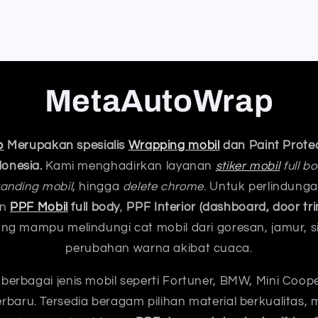
MetaAutoWrap
p
Merupakan spesialis
Wrapping mobil
dan Paint Protec
donesia.
Kami menghadirkan layanan
stiker mobil
full b
anding mobil
, hingga
delete chrome
. Untuk perlindung
an
PPF Mobil
full body
,
PPF Interior (dashboard, door tri
ng mampu melindungi cat mobil dari goresan, jamur, s
perubahan warna akibat cuaca.
berbagai jenis mobil seperti Fortuner, BMW, Mini Coop
 terbaru. Tersedia beragam pilihan material berkualitas, 