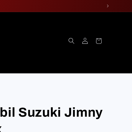
Log
Cart
in
bil Suzuki Jimny
x