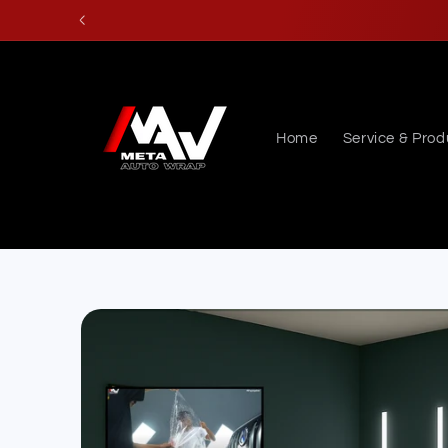
Skip to
content
Home
Service & Prod
Skip to
product
information