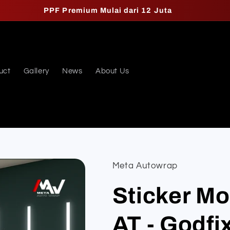
PPF Premium Mulai dari 12 Juta
uct
Gallery
News
About Us
Meta Autowrap
Sticker Mo
AT - Godfi