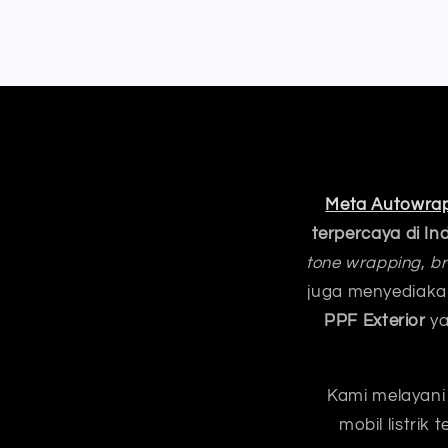
Meta Autowra
terpercaya di In
tone wrapping
,
br
juga menyediak
PPF Exterior
ya
Kami melayani 
mobil listrik