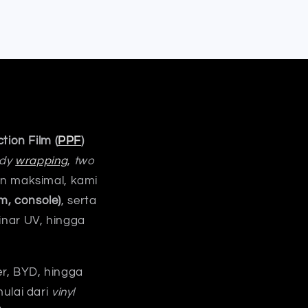
tion Film (
PPF
)
ody
wrapping
,
two
an maksimal, kami
m, console)
, serta
inar UV, hingga
er, BYD, hingga
mulai dari
vinyl