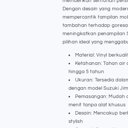
memberikan sentuhan pers
Dengan desain yang moder
mempercantik tampilan mobi
tambahan terhadap goresan
meningkatkan penampilan Su
pilihan ideal yang menggab
Material: Vinyl berkual
Ketahanan: Tahan air 
hingga 5 tahun
Ukuran: Tersedia dal
dengan model Suzuki Ji
Pemasangan: Mudah di
menit tanpa alat khusus
Desain: Mencakup berb
stylish