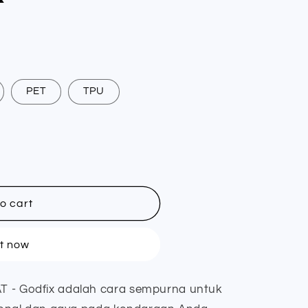
PET
TPU
o cart
it now
T - Godfix adalah cara sempurna untuk