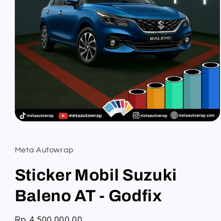
Open
media
1
in
Meta Autowrap
modal
Sticker Mobil Suzuki
Baleno AT - Godfix
Regular
Rp 4.500.000,00