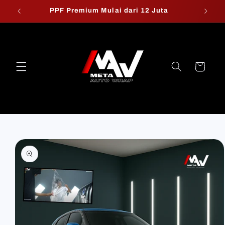
Skip to
PPF Premium Mulai dari 12 Juta
W
content
Cart
Skip to
product
information