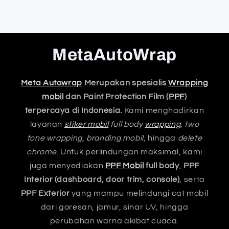
MetaAutoWrap
Meta Autowrap
Merupakan spesialis
Wrapping
mobil
dan Paint Protection Film (
PPF
)
terpercaya di Indonesia.
Kami menghadirkan
layanan
stiker mobil
full body
wrapping
,
two
tone wrapping
,
branding mobil
, hingga
delete
chrome
. Untuk perlindungan maksimal, kami
juga menyediakan
PPF Mobil
full body
,
PPF
Interior (dashboard, door trim, console)
, serta
PPF Exterior
yang mampu melindungi cat mobil
dari goresan, jamur, sinar UV, hingga
perubahan warna akibat cuaca.