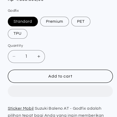
price
Godfix
Standard
Premium
PET
TPU
Quantity
Quantity
Decrease
Increase
quantity
quantity
for
for
Sticker
Sticker
Add to cart
Mobil
Mobil
Suzuki
Suzuki
Baleno
Baleno
AT
AT
-
-
Sticker Mobil
Suzuki Baleno AT - Godfix adalah
Godfix
Godfix
pilihan tepat bagi Anda yang ingin memberikan