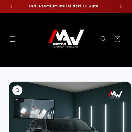
Skip to
PPF Premium Mulai dari 12 Juta
W
content
Cart
Skip to
product
information