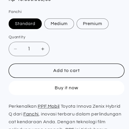
price
Fanchi
Standard
Medium
Premium
Quantity
Quantity
Decrease
Increase
quantity
quantity
for
for
PPF
PPF
Add to cart
Mobil
Mobil
Toyota
Toyota
Buy it now
Innova
Innova
Zenix
Zenix
Hybrid
Hybrid
Perkenalkan
PPF Mobil
Toyota Innova Zenix Hybrid
Q
Q
Q dari
Fanchi
, inovasi terbaru dalam perlindungan
-
-
Fanchi
Fanchi
cat kendaraan Anda. Dengan teknologi film