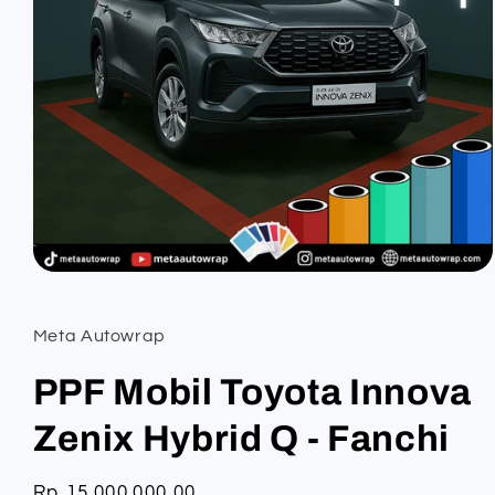
Open
media
1
in
Meta Autowrap
modal
PPF Mobil Toyota Innova
Zenix Hybrid Q - Fanchi
Regular
Rp 15.000.000,00