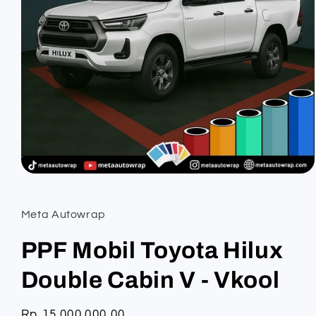
Open
media
1
in
Meta Autowrap
modal
PPF Mobil Toyota Hilux
Double Cabin V - Vkool
Regular
Rp 15.000.000,00