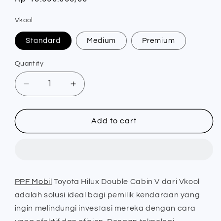
price
Vkool
Standard
Medium
Premium
Quantity
Quantity
Decrease
Increase
quantity
quantity
for
for
PPF
PPF
Add to cart
Mobil
Mobil
Toyota
Toyota
Hilux
Hilux
Double
Double
Cabin
Cabin
PPF Mobil
Toyota Hilux Double Cabin V dari Vkool
V
V
adalah solusi ideal bagi pemilik kendaraan yang
-
-
Vkool
Vkool
ingin melindungi investasi mereka dengan cara