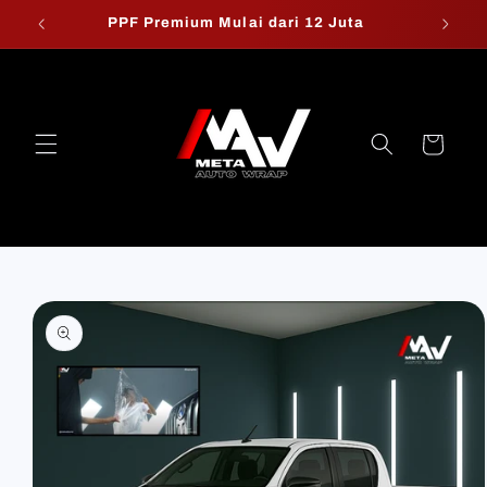
Skip to
PPF Premium Mulai dari 12 Juta
W
content
Cart
Skip to
product
information