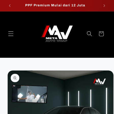
Skip to
PPF Premium Mulai dari 12 Juta
W
content
Cart
Skip to
product
information