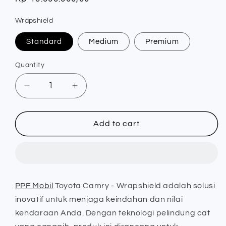
price
Wrapshield
Standard
Medium
Premium
Quantity
Quantity
Decrease
Increase
quantity
quantity
for
for
PPF
PPF
Add to cart
Mobil
Mobil
Toyota
Toyota
Camry
Camry
-
-
Wrapshield
Wrapshield
PPF Mobil
Toyota Camry - Wrapshield adalah solusi
inovatif untuk menjaga keindahan dan nilai
kendaraan Anda. Dengan teknologi pelindung cat