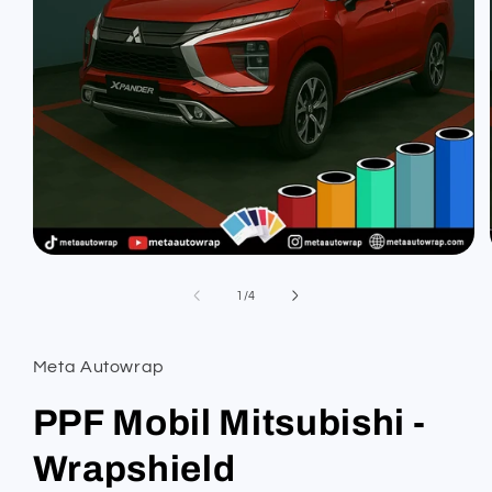
Open
media
1
of
1
/
4
in
modal
Meta Autowrap
PPF Mobil Mitsubishi -
Wrapshield