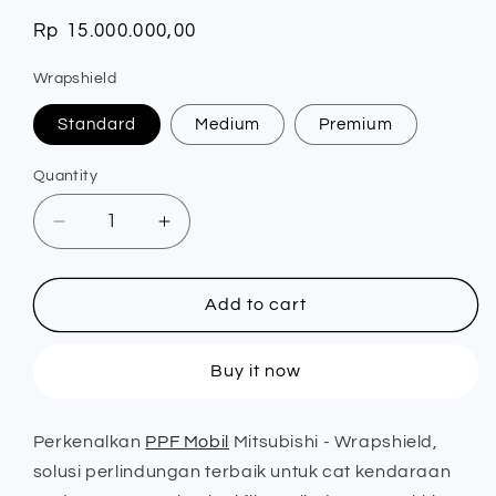
Regular
Rp 15.000.000,00
price
Wrapshield
Standard
Medium
Premium
Quantity
Quantity
Decrease
Increase
quantity
quantity
for
for
PPF
PPF
Add to cart
Mobil
Mobil
Mitsubishi
Mitsubishi
Buy it now
-
-
Wrapshield
Wrapshield
Perkenalkan
PPF Mobil
Mitsubishi - Wrapshield,
solusi perlindungan terbaik untuk cat kendaraan