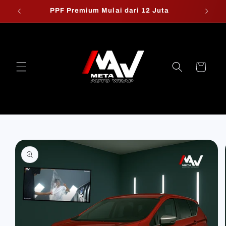
Skip to
PPF Premium Mulai dari 12 Juta
W
content
Cart
Skip to
product
information