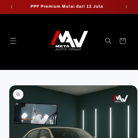
Skip to
PPF Premium Mulai dari 12 Juta
W
content
Cart
Skip to
product
information