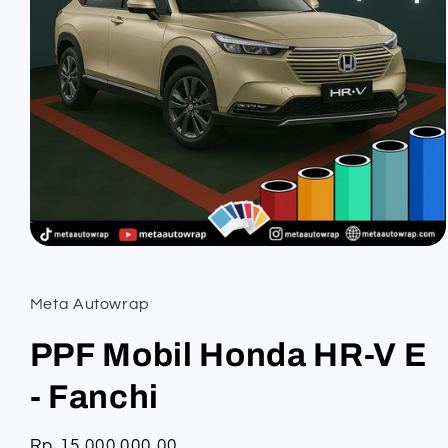
Open
media
1
in
Meta Autowrap
modal
PPF Mobil Honda HR-V E
- Fanchi
Regular
Rp 15.000.000,00