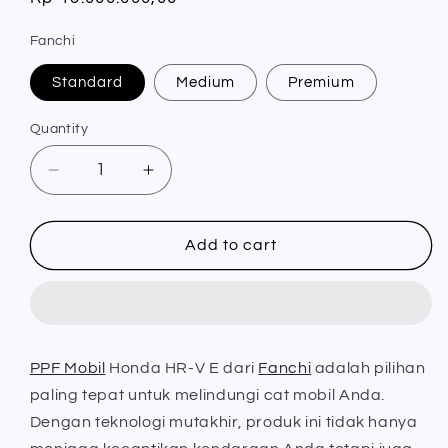
price
Fanchi
Standard
Medium
Premium
Quantity
Quantity
Decrease
Increase
quantity
quantity
for
for
PPF
PPF
Add to cart
Mobil
Mobil
Honda
Honda
HR-
HR-
V
V
E
E
PPF Mobil
Honda HR-V E dari
Fanchi
adalah pilihan
-
-
paling tepat untuk melindungi cat mobil Anda.
Fanchi
Fanchi
Dengan teknologi mutakhir, produk ini tidak hanya