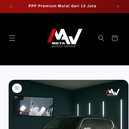
Skip to
PPF Premium Mulai dari 12 Juta
W
content
Cart
Skip to
product
information