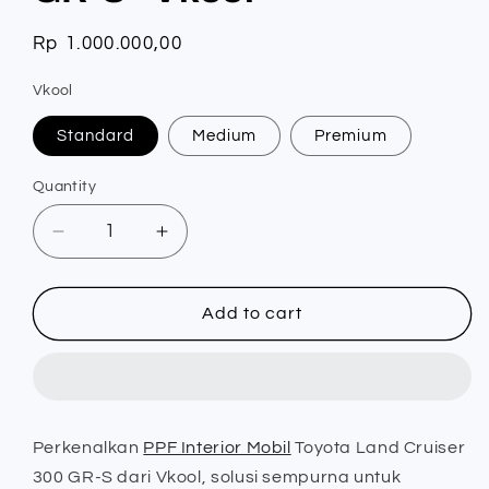
Regular
Rp 1.000.000,00
price
Vkool
Standard
Medium
Premium
Quantity
Quantity
Decrease
Increase
quantity
quantity
for
for
PPF
PPF
Add to cart
Interior
Interior
Mobil
Mobil
Toyota
Toyota
Land
Land
Cruiser
Cruiser
Perkenalkan
PPF Interior Mobil
Toyota Land Cruiser
300
300
300 GR-S dari Vkool, solusi sempurna untuk
GR-
GR-