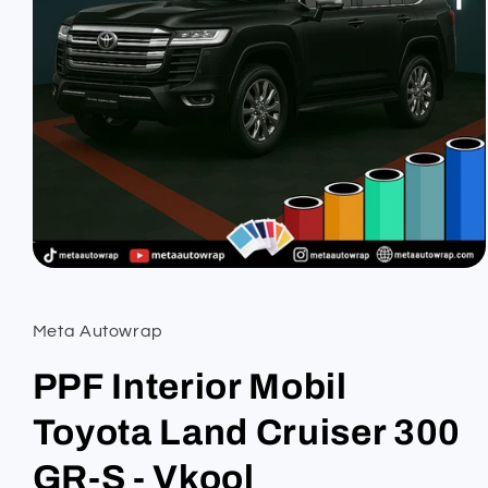
Open
media
1
in
Meta Autowrap
modal
PPF Interior Mobil
Toyota Land Cruiser 300
GR-S - Vkool