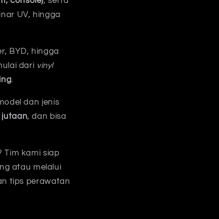
m, console)
, serta
inar UV, hingga
er, BYD, hingga
mulai dari
vinyl
ing
.
model dan jenis
 jutaan
, dan bisa
? Tim kami siap
ng atau melalui
an tips perawatan