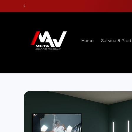
Skip to
content
Home
Service & Prod
Skip to
product
information