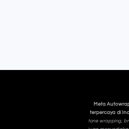
Meta Autowrap
terpercaya di In
tone wrapping
,
br