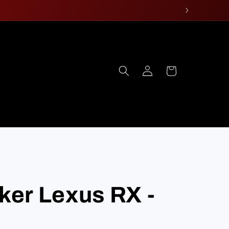
Log
Cart
in
iker Lexus RX -