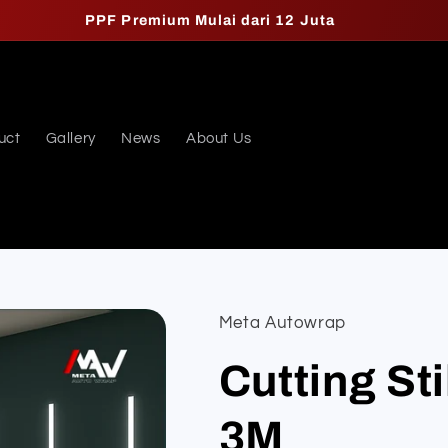
PPF Premium Mulai dari 12 Juta
uct
Gallery
News
About Us
Meta Autowrap
Cutting St
3M