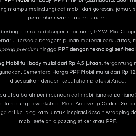
an
PPF Mobil
full body
,
PPF Interior (dashboard, door tri
ng mampu melindungi cat mobil dari goresan, jamur, s
perubahan warna akibat cuaca.
berbagai jenis mobil seperti Fortuner, BMW, Mini Coop
 terbaru. Tersedia beragam pilihan material berkualitas, 
apping premium
hingga
PPF dengan teknologi self-heal
 Mobil full body mulai dari Rp 4,5 jutaan
, tergantung 
igunakan. Sementara H
arga PPF Mobil mulai dari Rp 12
disesuaikan dengan kebutuhan proteksi Anda.
eda atau butuh perlindungan cat mobil jangka panjang
si langsung di workshop Meta Autowrap Gading Serpo
ga artikel blog kami untuk inspirasi desain wrapping d
mobil setelah dipasang stiker atau PPF.