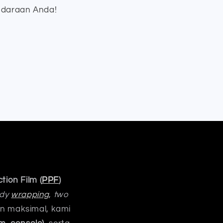
ndaraan Anda!
tion Film (
PPF
)
ody
wrapping
,
two
an maksimal, kami