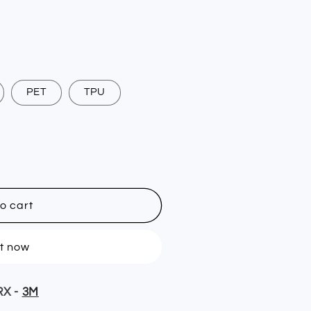
PET
TPU
o cart
it now
RX -
3M