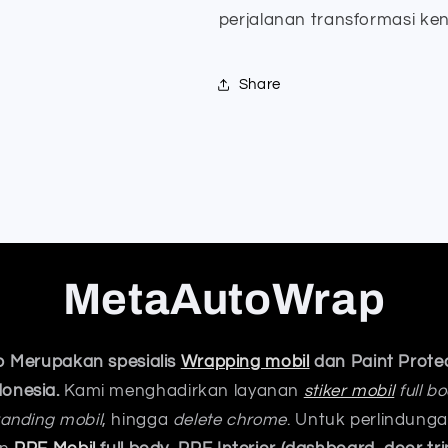
perjalanan transformasi ke
Share
MetaAutoWrap
 Merupakan spesialis
Wrapping mobil
dan Paint Protec
donesia.
Kami menghadirkan layanan
stiker mobil
full b
anding mobil
, hingga
delete chrome
. Untuk perlindung